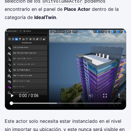
selección de los
podemos
UnitVolumeActor
encontrarlo en el panel de
Place Actor
dentro de la
categoría de
IdealTwin
.
Este actor solo necesita estar instanciado en el nivel
sin importar su ubicación, y este nunca será visible en